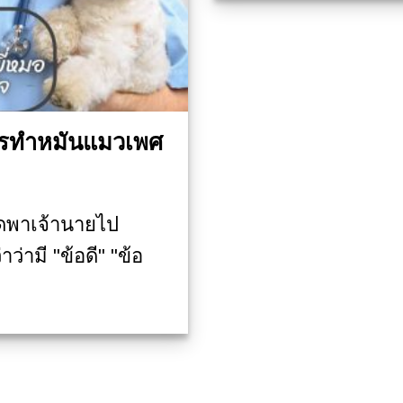
รทำหมันแมวเพศ
ดพาเจ้านายไป
ว่ามี "ข้อดี" "ข้อ