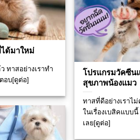
่ได้มาใหม่
้ว ทาสอย่างเราทำ
โปรแกรมวัคซีน
ตอบ[ดูต่อ]
สุขภาพน้องแมว
ทาสที่ดีอย่างเราไ
ในเรื่องเบสิคแบบนี้
เลย[ดูต่อ]