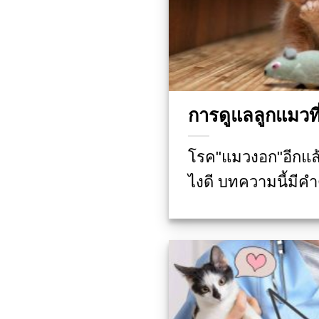
การดูแลลูกแมวที
โรค"แมวงอก"อีกแล
ไงดี บทความนี้มีคำ